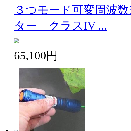
３つモード可変周波数5
ター クラスIV ...
65,100円