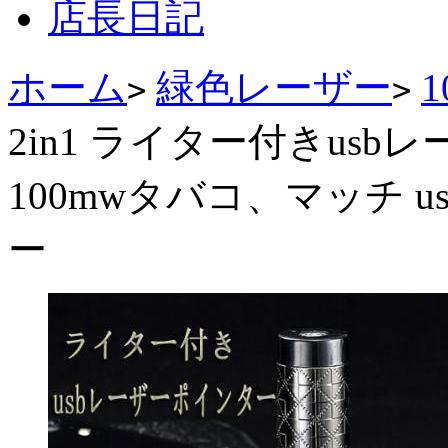
店長日記
ホーム
緑色レーザー
>
>
2in1 ライター付きus
100mwタバコ、マッチ 
ー