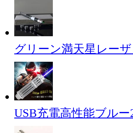
グリーン満天星レーザ .
USB充電高性能ブルー2 .