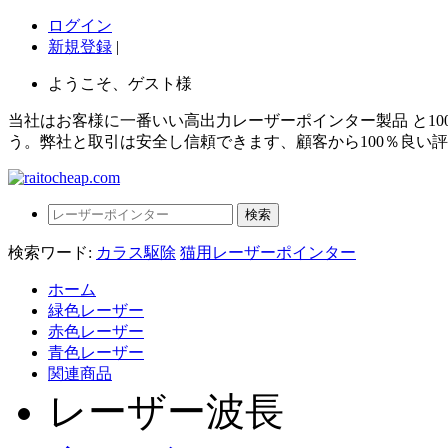
ログイン
新規登録
|
ようこそ、ゲスト様
当社はお客様に一番いい高出力レーザーポインター製品 と1
う。弊社と取引は安全し信頼できます、顧客から100％良い
検索ワード:
カラス駆除
猫用レーザーポインター
ホーム
緑色レーザー
赤色レーザー
青色レーザー
関連商品
レーザー波長