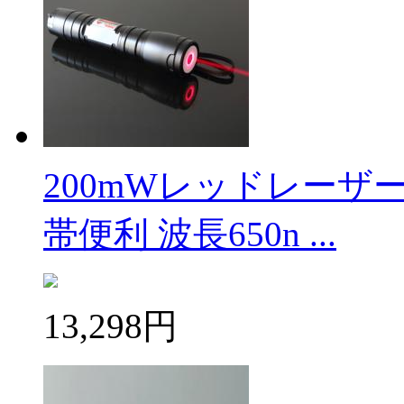
200mWレッドレーザ
帯便利 波長650n ...
13,298円