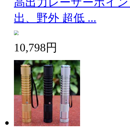
高出力レーザーポインタ
出、野外 超低 ...
10,798円