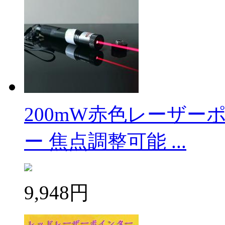
200mW赤色レーザー
ー 焦点調整可能 ...
9,948円