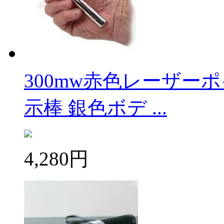
300mw赤色レーザー
示棒 銀色ボデ ...
4,280円