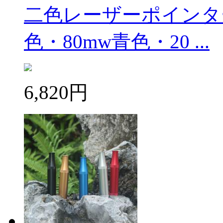
二色レーザーポインター
色・80mw青色・20 ...
6,820円