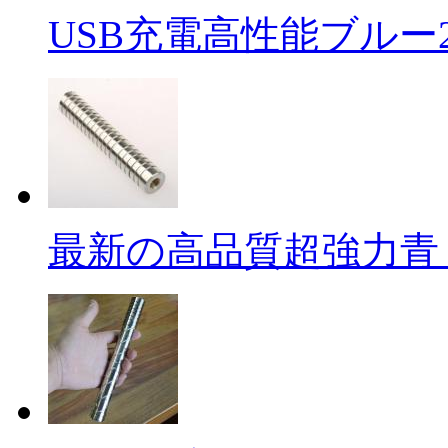
USB充電高性能ブルー2 .
最新の高品質超強力青 .