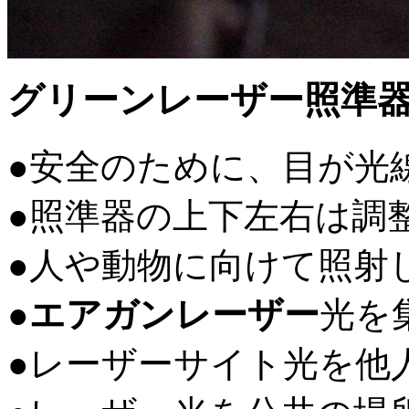
グリーンレーザー照準
●安全のために、目が光
●照準器の上下左右は調
●人や動物に向けて照射
●
エアガンレーザー
光を
●レーザーサイト光を他