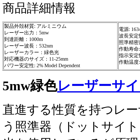
商品詳細情報
製品外殻材質: アルミニウム
電源: 163
レーザー出力：5mw
波長安定性:
到達距離：1000m
照準精密度:
レーザー波長：532nm
作動寿命: 
レーザーカラー：緑色光
指示安定性: 
対応機器のサイズ：11-25mm
作動温度: 1
パワー安定性: 2% Model Dependent
5mw緑色
レーザーサイ
直進する性質を持つレー
う照準器（ドットサイト