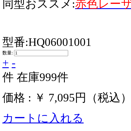
同型おススメ:
赤色レー
型番:
HQ06001001
数量:
+
-
件
在庫
999
件
価格 :
￥ 7,095円
（税込
カートに入れる