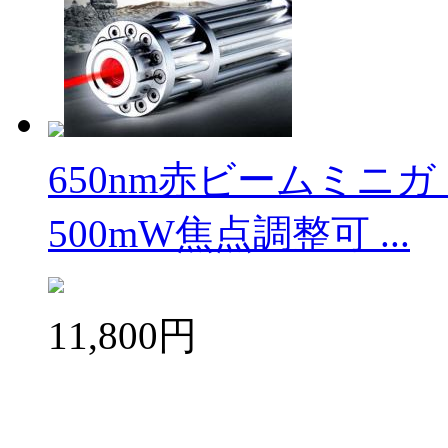
650nm赤ビームミニ
500mW焦点調整可 ...
11,800円