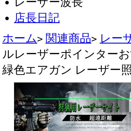
レーザー波長
店長日記
ホーム
関連商品
レー
>
>
ルレーザーポインターお
緑色エアガン レーザー