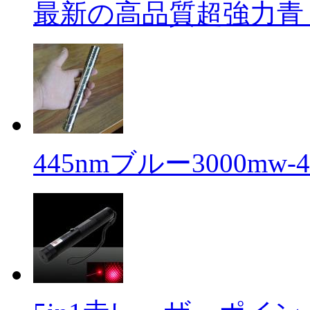
最新の高品質超強力青 .
445nmブルー3000mw-40 