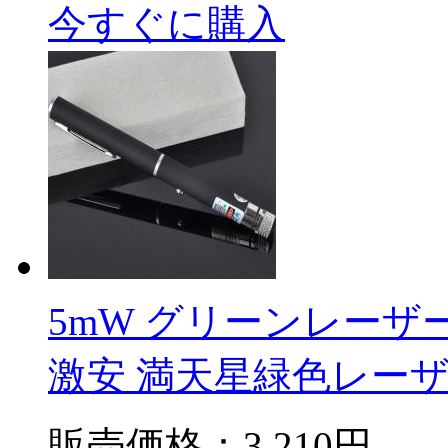
今すぐに購入
5mW グリーンレーザ
激安 満天星緑色レー
販売価格：
3,210円