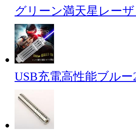
グリーン満天星レーザ .
USB充電高性能ブルー2 .