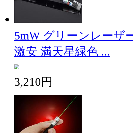
5mW グリーンレーザ
激安 満天星緑色 ...
3,210円