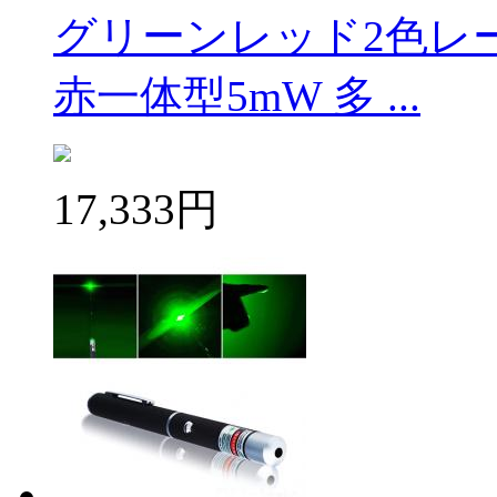
グリーンレッド2色レ
赤一体型5mW 多 ...
17,333円