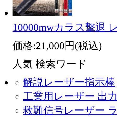
10000mwカラス撃退 レ .
価格:
21,000円
(税込)
人気 検索ワード
解説レーザー指示棒
工業用レーザー 出
救難信号レーザー 