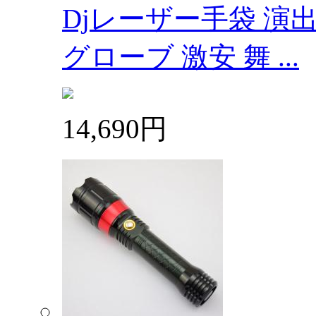
Djレーザー手袋 演
グローブ 激安 舞 ...
14,690円