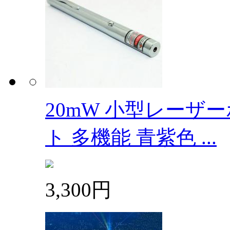
20mW 小型レー
ト 多機能 青紫色 ...
3,300円